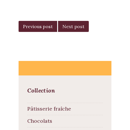
POST
NAVIGATION
Previous post
Next post
Collection
Pâtisserie fraîche
Chocolats