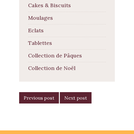
Cakes & Biscuits
Moulages
Eclats
Tablettes
Collection de Pâques
Collection de Noël
POST
NAVIGATION
Previous post
Next post