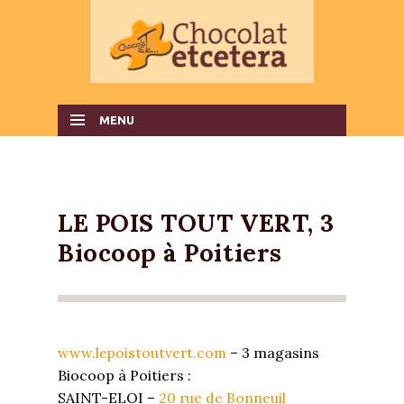
MENU
SKIP TO CONTENT
LE POIS TOUT VERT, 3
Biocoop à Poitiers
www.lepoistoutvert.com
– 3 magasins
Biocoop à Poitiers :
SAINT-ELOI –
20 rue de Bonneuil